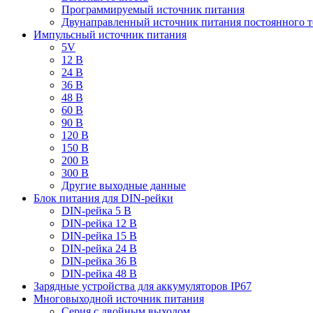
Программируемый источник питания
Двунаправленный источник питания постоянного т
Импульсный источник питания
5V
12 В
24 В
36 В
48 В
60 В
90 В
120 В
150 В
200 В
300 В
Другие выходные данные
Блок питания для DIN-рейки
DIN-рейка 5 В
DIN-рейка 12 В
DIN-рейка 15 В
DIN-рейка 24 В
DIN-рейка 36 В
DIN-рейка 48 В
Зарядные устройства для аккумуляторов IP67
Многовыходной источник питания
Серия с двойным выходом