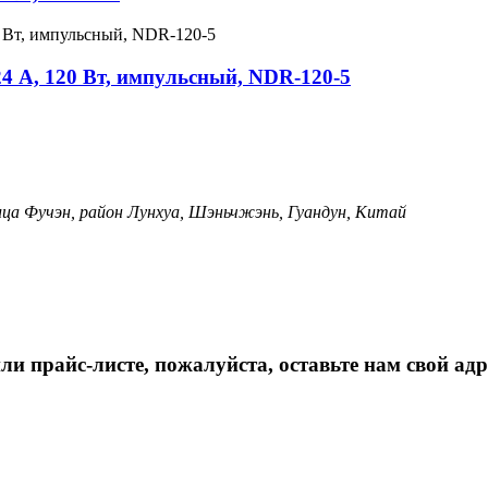
4 А, 120 Вт, импульсный, NDR-120-5
ица Фучэн, район Лунхуа, Шэньчжэнь, Гуандун, Китай
 прайс-листе, пожалуйста, оставьте нам свой адр