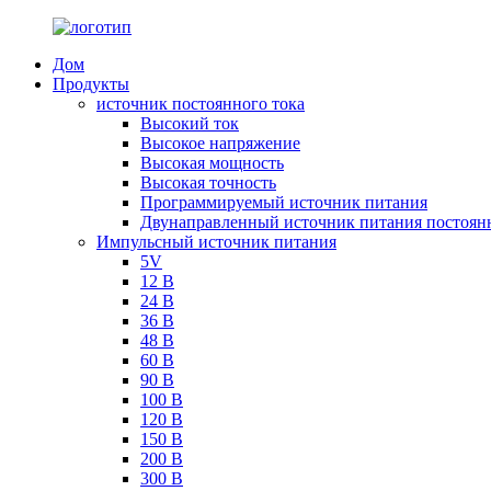
Дом
Продукты
источник постоянного тока
Высокий ток
Высокое напряжение
Высокая мощность
Высокая точность
Программируемый источник питания
Двунаправленный источник питания постоянн
Импульсный источник питания
5V
12 В
24 В
36 В
48 В
60 В
90 В
100 В
120 В
150 В
200 В
300 В