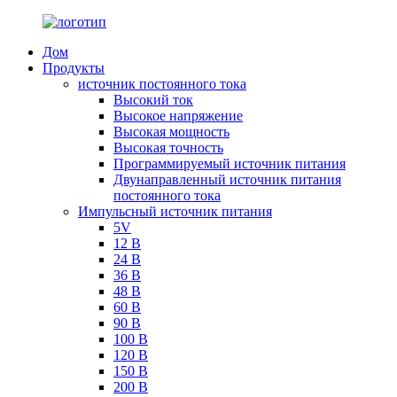
Дом
Продукты
источник постоянного тока
Высокий ток
Высокое напряжение
Высокая мощность
Высокая точность
Программируемый источник питания
Двунаправленный источник питания
постоянного тока
Импульсный источник питания
5V
12 В
24 В
36 В
48 В
60 В
90 В
100 В
120 В
150 В
200 В