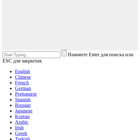
Нажмите Enter для поиска или
ESC для закрытия.
English
Chinese
French
German
Portuguese
Spanish
Russian
Japanese
Korean
Arabic
Irish
Greek
Turkish